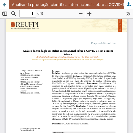
Análise da produção científica internacional sobre a COVID-19 em pessoas idosas