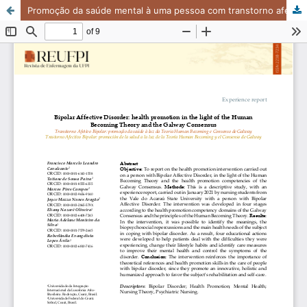
Promoção da saúde mental à uma pessoa com transtorno afetivo bipolar: relato de experiência