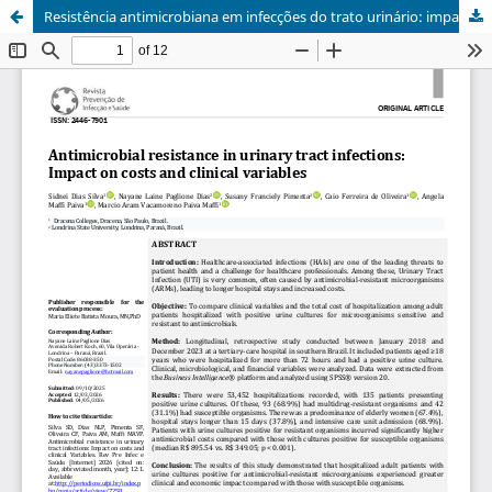
Resistência antimicrobiana em infecções do trato urinário: impacto nos custos e variáveis clínicas