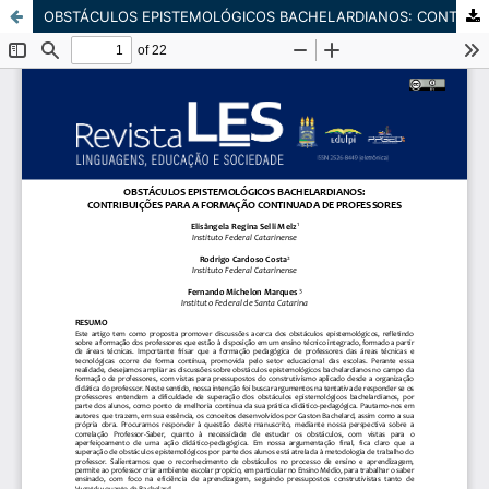
OBSTÁCULOS EPISTEMOLÓGICOS BACHELARDIANOS: CONTRIBUIÇÕES PARA A FORMAÇÃO CONTINUADA DE PROFESSORES