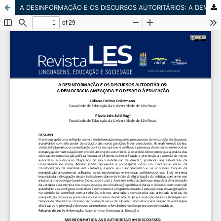
A DESINFORMAÇÃO E OS DISCURSOS AUTORITÁRIOS: A DEMOCRACIA AMEAÇADA E O DESAFIO À EDUCAÇÃO