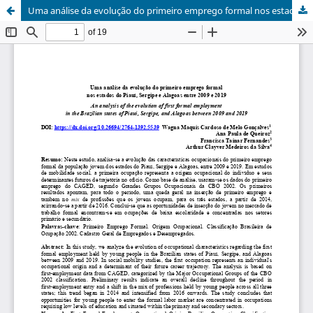
Uma análise da evolução do primeiro emprego formal nos estados do Piauí, Sergipe e Alagoas entre 2009 e 2019