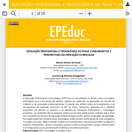
EDUCAÇÃO PROFISSIONAL E TECNOLÓGICA NO PIAUÍ: FUNDAMENTOS E PERSPECTIVAS DA INOVAÇÃO CURRICULAR