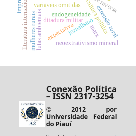
imprensa
literatura internacional
cultura política
variáveis omitidas
extensão rural
lutas ambientais
endogeneidade
mulheres rurais
jornalismo
ditadura militar
expectativa
marx
neoextrativismo mineral
Conexão Política
– ISSN 2317-3254
© 2012 por
Universidade Federal
do Piauí