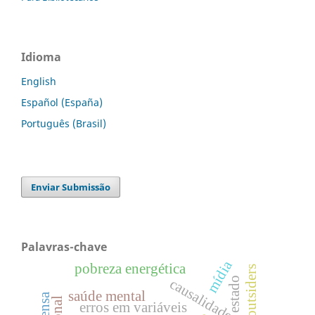
Idioma
English
Español (España)
Português (Brasil)
Enviar Submissão
Palavras-chave
mídia
pobreza energética
outsiders
estado
causalidade reversa
saúde mental
erros em variáveis