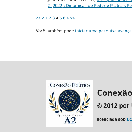
2 (2022): Dinâmicas de Poder e Práticas P
<<
<
1
2
3
4
5
6
>
>>
Você também pode
iniciar uma pesquisa avança
Conexão 
© 2012 por 
licenciada sob
CC