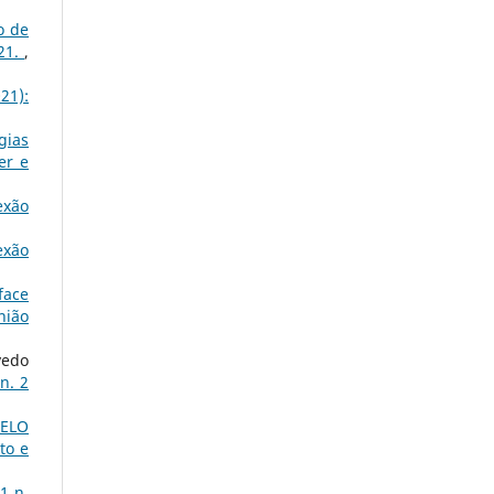
o de
021.
,
021):
gias
er e
exão
exão
face
nião
vedo
n. 2
PELO
to e
11 n.