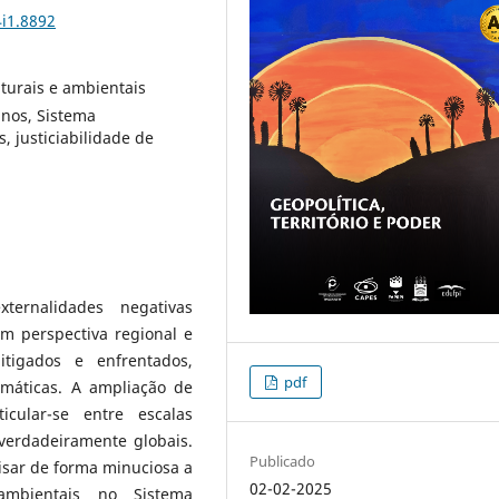
4i1.8892
lturais e ambientais
anos, Sistema
 justiciabilidade de
rnalidades negativas
em perspectiva regional e
itigados e enfrentados,
pdf
imáticas. A ampliação de
ticular-se entre escalas
verdadeiramente globais.
Publicado
isar de forma minuciosa a
02-02-2025
 ambientais no Sistema