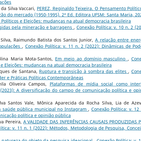
cações
da Silva Vaccari,
PEREZ, Reginaldo Teixeira. O Pensamento Polític
ão do mercado (1950-1995). 2ª Ed. Editora UFSM: Santa Maria, 2
os Políticos e Eleições: mudanças na atual democracia brasileira
gidas pela mineração e barragens
,
Conexão Política: v. 10 n. 2 (2
Silva, Raimundo Batista dos Santos Junior,
A relação entre ener
populações
,
Conexão Política: v. 11 n. 2 (2022): Dinâmicas de Pod
olina Maria Mota-Santos,
Em meio ao domínio masculino
,
Con
cos e Eleições: mudanças na atual democracia brasileira
rques de Santana,
Ruptura e transição à sombra das elites
,
Con
oder e Práticas Políticas Contemporâneas
eila Oliveira Campos,
Plataformas de mídia social como inter
2 (2023): A diversificação do campo de comunicação política e opi
ilva Santos Vale, Mônica Aparecida da Rocha Silva, Lia de Aze
 saúde pública municipal no Instagram
,
Conexão Política: v. 12 
nicação política e opinião pública
lva Pereira,
A VALIDADE DAS INFERÊNCIAS CAUSAIS PRODUZIDAS 
ítica: v. 11 n. 1 (2022): Métodos, Metodologia de Pesquisa, Concei
a natureza do objeto da pesquisa ideacional
,
Conexão Política: v. 