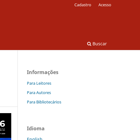
Cadastro
Acesso
Buscar
Informações
Para Leitores
Para Autores
Para Bibliotecários
Idioma
English