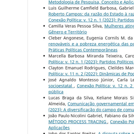
Metodologia de Pesquisa, Conceito e Apli
Luis Guilherme Camfield Barbosa, Gabriel 
Roberto Campos: da razão do Estado à raz
Conexão Política: v. 12 n. 1 (2023): Partid
Camilla Veras Pessoa Silva,
Mulheres atin
Gênero e Território
Cleber Angonese, Eugenia Cornils M. da 
renováveis e a pobreza energética das 
Práticas Políticas Contemporâneas
Marcella Barbosa Miranda Teixeira, Car
Política: v. 12 n. 1 (2023): Partidos Políti
Clayton Emanuel Rodrigues, Cleildes Ma
Política: v. 11 n. 2 (2022): Dinâmicas de P
José Agnaldo Montesso Júnior, Carla L
socioestatal
,
Conexão Política: v. 12 n. 
pública
Lucas Braga da Silva, Keliane Morais S
Almeida,
Comunicação governamental em
(2023): A diversificação do campo de comu
João Paulo Nicolini Gabriel, Fabiano da Si
MÉTODO PROCESS TRACING
,
Conexão Pol
Aplicações
John dos Santos Freitas,
A disputa sobre 