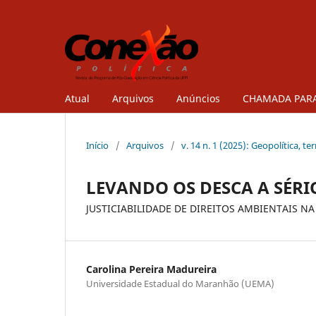
Atual
Arquivos
Anúncios
CHAMADA PARA
Início
/
Arquivos
/
v. 14 n. 1 (2025): Geopolítica, te
LEVANDO OS DESCA A SÉRI
JUSTICIABILIDADE DE DIREITOS AMBIENTAIS 
Carolina Pereira Madureira
Universidade Estadual do Maranhão (UEMA)