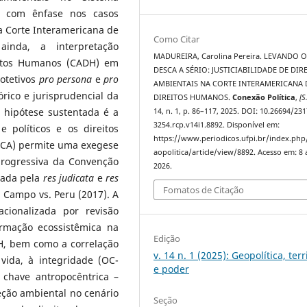
, com ênfase nos casos
a Corte Interamericana de
Como Citar
ainda, a interpretação
MADUREIRA, Carolina Pereira. LEVANDO 
eitos Humanos (CADH) em
DESCA A SÉRIO: JUSTICIABILIDADE DE DIR
rotetivos
pro persona
e
pro
AMBIENTAIS NA CORTE INTERAMERICANA 
órico e jurisprudencial da
DIREITOS HUMANOS.
Conexão Política
,
[S.
 hipótese sustentada é a
14, n. 1, p. 86–117, 2025. DOI: 10.26694/231
3254.rcp.v14i1.8892. Disponível em:
e políticos e os direitos
https://www.periodicos.ufpi.br/index.ph
ESCA) permite uma exegese
aopolitica/article/view/8892. Acesso em: 8 
progressiva da Convenção
2026.
pada pela
res judicata
e
res
Fomatos de Citação
 Campo vs. Peru (2017). A
cionalizada por revisão
irmação ecossistêmica na
Edição
DH, bem como a correlação
v. 14 n. 1 (2025): Geopolítica, terr
vida, à integridade (OC-
e poder
chave antropocêntrica –
ção ambiental no cenário
Seção