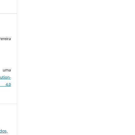
reira
ob uma
ution-
 4.0
dos,