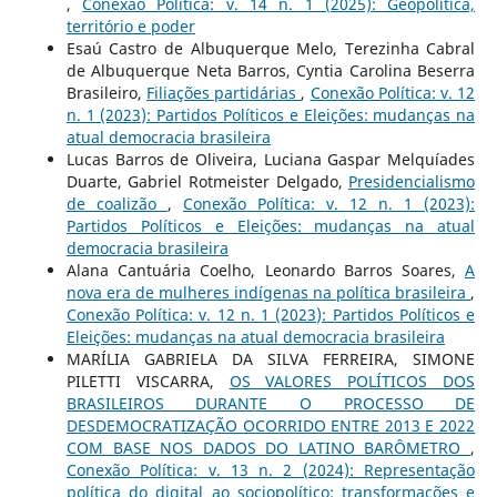
,
Conexão Política: v. 14 n. 1 (2025): Geopolítica,
território e poder
Esaú Castro de Albuquerque Melo, Terezinha Cabral
de Albuquerque Neta Barros, Cyntia Carolina Beserra
Brasileiro,
Filiações partidárias
,
Conexão Política: v. 12
n. 1 (2023): Partidos Políticos e Eleições: mudanças na
atual democracia brasileira
Lucas Barros de Oliveira, Luciana Gaspar Melquíades
Duarte, Gabriel Rotmeister Delgado,
Presidencialismo
de coalizão
,
Conexão Política: v. 12 n. 1 (2023):
Partidos Políticos e Eleições: mudanças na atual
democracia brasileira
Alana Cantuária Coelho, Leonardo Barros Soares,
A
nova era de mulheres indígenas na política brasileira
,
Conexão Política: v. 12 n. 1 (2023): Partidos Políticos e
Eleições: mudanças na atual democracia brasileira
MARÍLIA GABRIELA DA SILVA FERREIRA, SIMONE
PILETTI VISCARRA,
OS VALORES POLÍTICOS DOS
BRASILEIROS DURANTE O PROCESSO DE
DESDEMOCRATIZAÇÃO OCORRIDO ENTRE 2013 E 2022
COM BASE NOS DADOS DO LATINO BARÔMETRO
,
Conexão Política: v. 13 n. 2 (2024): Representação
política do digital ao sociopolítico: transformações e