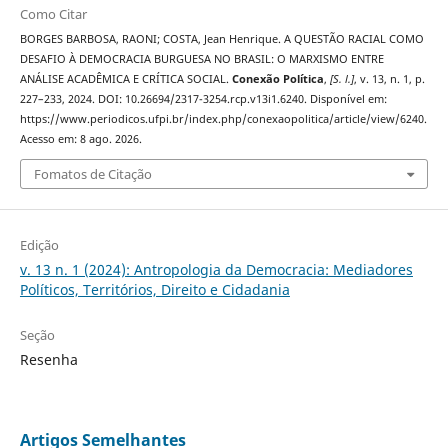
Como Citar
BORGES BARBOSA, RAONI; COSTA, Jean Henrique. A QUESTÃO RACIAL COMO
DESAFIO À DEMOCRACIA BURGUESA NO BRASIL: O MARXISMO ENTRE
ANÁLISE ACADÊMICA E CRÍTICA SOCIAL.
Conexão Política
,
[S. l.]
, v. 13, n. 1, p.
227–233, 2024. DOI: 10.26694/2317-3254.rcp.v13i1.6240. Disponível em:
https://www.periodicos.ufpi.br/index.php/conexaopolitica/article/view/6240.
Acesso em: 8 ago. 2026.
Fomatos de Citação
Edição
v. 13 n. 1 (2024): Antropologia da Democracia: Mediadores
Políticos, Territórios, Direito e Cidadania
Seção
Resenha
Artigos Semelhantes