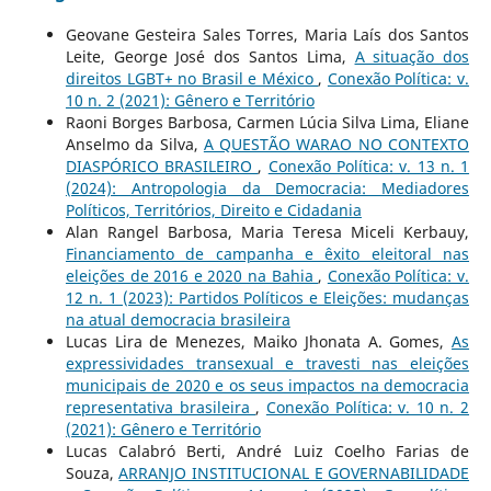
Geovane Gesteira Sales Torres, Maria Laís dos Santos
Leite, George José dos Santos Lima,
A situação dos
direitos LGBT+ no Brasil e México
,
Conexão Política: v.
10 n. 2 (2021): Gênero e Território
Raoni Borges Barbosa, Carmen Lúcia Silva Lima, Eliane
Anselmo da Silva,
A QUESTÃO WARAO NO CONTEXTO
DIASPÓRICO BRASILEIRO
,
Conexão Política: v. 13 n. 1
(2024): Antropologia da Democracia: Mediadores
Políticos, Territórios, Direito e Cidadania
Alan Rangel Barbosa, Maria Teresa Miceli Kerbauy,
Financiamento de campanha e êxito eleitoral nas
eleições de 2016 e 2020 na Bahia
,
Conexão Política: v.
12 n. 1 (2023): Partidos Políticos e Eleições: mudanças
na atual democracia brasileira
Lucas Lira de Menezes, Maiko Jhonata A. Gomes,
As
expressividades transexual e travesti nas eleições
municipais de 2020 e os seus impactos na democracia
representativa brasileira
,
Conexão Política: v. 10 n. 2
(2021): Gênero e Território
Lucas Calabró Berti, André Luiz Coelho Farias de
Souza,
ARRANJO INSTITUCIONAL E GOVERNABILIDADE