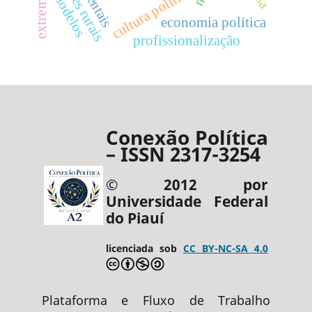
mulheres rurais
cultura política
modelos
economia política
profissionalização
Conexão Política
– ISSN 2317-3254
© 2012 por
Universidade Federal
do Piauí
licenciada sob
CC BY-NC-SA 4.0
Plataforma e Fluxo de Trabalho