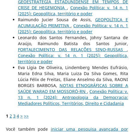
GEOESTRATÉGIA ESTADUNIDENSE EM TEMPOS DE
CRISE DE HEGEMONIA
,
Conexão Política: v. 14 n. 1
(2025): Geopolítica, território e poder
Raimundo Jucier Sousa de Assis,
GEOPOLÍTICA E
ACUMULAÇÃO PRIMITIVA
,
Conexão Política: v. 14 n. 1
(2025): Geopolítica, território e poder
Leonardo dos Santos Fernandes, Johny Santana de
Araújo, Raimundo Batista dos Santos Junior,
FORTALECIMENTO DAS RELAÇÕES SINO-RUSSAS
,
Conexão Política: v. 14 n. 1 (2025): Geopolítica,
território e poder
Eva Lígia De Oliveira, Lindemberg Mendes Eufrásio,
Maria Edna Silva, Maria Luiza Da Silva Gomes, Rita
Lúcia Félix de Freitas, Eliane Anselmo da Silva, RAONI
BORGES BARBOSA,
NOTAS ETNOGRÁFICAS SOBRE A
SAÚDE WARAO EM MOSSORÓ-RN
,
Conexão Política: v.
13 n. 1 (2024): Antropologia da Democracia:
Mediadores Políticos, Territórios, Direito e Cidadania
1
2
3
4
>
>>
Você também pode
iniciar uma pesquisa avançada por