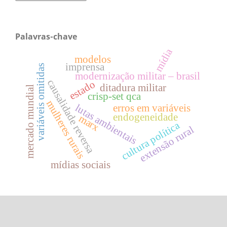
Palavras-chave
mídia
modelos
imprensa
variáveis omitidas
modernização militar – brasil
causalidade reversa
estado
ditadura militar
mercado mundial
crisp-set qca
mulheres rurais
lutas ambientais
erros em variáveis
endogeneidade
marx
cultura política
extensão rural
mídias sociais