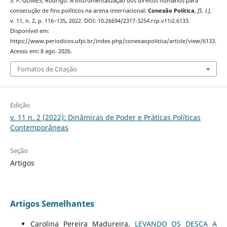
S. F. GOMES, Rodrigo. A instrumentalização dos direitos humanos para
consecução de fins políticos na arena internacional.
Conexão Política
,
[S. l.]
,
v. 11, n. 2, p. 116–135, 2022. DOI: 10.26694/2317-3254.rcp.v11i2.6133.
Disponível em:
https://www.periodicos.ufpi.br/index.php/conexaopolitica/article/view/6133.
Acesso em: 8 ago. 2026.
Fomatos de Citação
Edição
v. 11 n. 2 (2022): Dinâmicas de Poder e Práticas Políticas
Contemporâneas
Seção
Artigos
Artigos Semelhantes
Carolina Pereira Madureira,
LEVANDO OS DESCA A