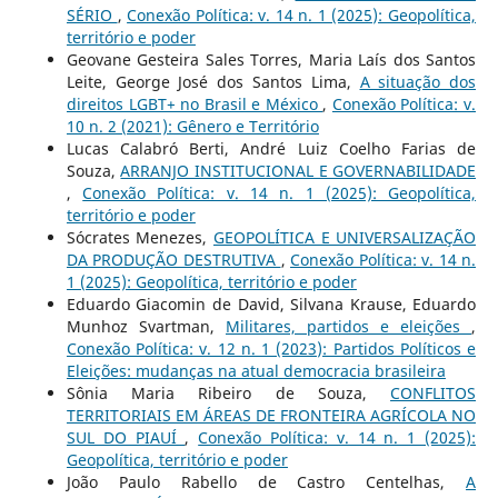
SÉRIO
,
Conexão Política: v. 14 n. 1 (2025): Geopolítica,
território e poder
Geovane Gesteira Sales Torres, Maria Laís dos Santos
Leite, George José dos Santos Lima,
A situação dos
direitos LGBT+ no Brasil e México
,
Conexão Política: v.
10 n. 2 (2021): Gênero e Território
Lucas Calabró Berti, André Luiz Coelho Farias de
Souza,
ARRANJO INSTITUCIONAL E GOVERNABILIDADE
,
Conexão Política: v. 14 n. 1 (2025): Geopolítica,
território e poder
Sócrates Menezes,
GEOPOLÍTICA E UNIVERSALIZAÇÃO
DA PRODUÇÃO DESTRUTIVA
,
Conexão Política: v. 14 n.
1 (2025): Geopolítica, território e poder
Eduardo Giacomin de David, Silvana Krause, Eduardo
Munhoz Svartman,
Militares, partidos e eleições
,
Conexão Política: v. 12 n. 1 (2023): Partidos Políticos e
Eleições: mudanças na atual democracia brasileira
Sônia Maria Ribeiro de Souza,
CONFLITOS
TERRITORIAIS EM ÁREAS DE FRONTEIRA AGRÍCOLA NO
SUL DO PIAUÍ
,
Conexão Política: v. 14 n. 1 (2025):
Geopolítica, território e poder
João Paulo Rabello de Castro Centelhas,
A