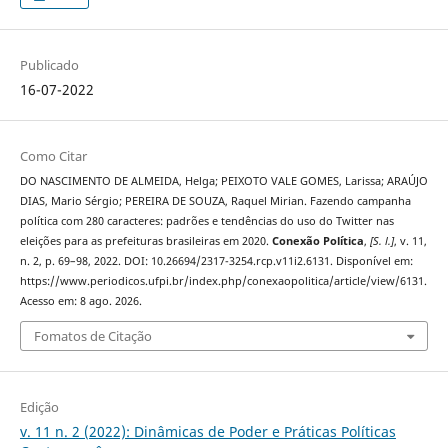
Publicado
16-07-2022
Como Citar
DO NASCIMENTO DE ALMEIDA, Helga; PEIXOTO VALE GOMES, Larissa; ARAÚJO
DIAS, Mario Sérgio; PEREIRA DE SOUZA, Raquel Mirian. Fazendo campanha
política com 280 caracteres: padrões e tendências do uso do Twitter nas
eleições para as prefeituras brasileiras em 2020.
Conexão Política
,
[S. l.]
, v. 11,
n. 2, p. 69–98, 2022. DOI: 10.26694/2317-3254.rcp.v11i2.6131. Disponível em:
https://www.periodicos.ufpi.br/index.php/conexaopolitica/article/view/6131.
Acesso em: 8 ago. 2026.
Fomatos de Citação
Edição
v. 11 n. 2 (2022): Dinâmicas de Poder e Práticas Políticas