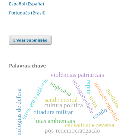
Español (España)
Português (Brasil)
Enviar Submissão
Palavras-chave
violências patriarcais
erros em variáveis
endogeneidade
mídia
imprensa
mercado mundial
modelos
tecnologias de defesa
marx
saúde mental
cultura política
estado
ditadura militar
lutas ambientais
causalidade reversa
pós-redemocratização