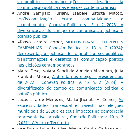
sociopolítico: transformações e desafios da
comunicação política nas eleições contemporâneas
André Sampaio Furlani, Isabele Batista Mitozo,
Profissionalização entre combatividade e
comedimento
,
Conexão Política: v. 12 n. 2 (2023): A
diversificação do campo de comunicação política e
opinião pública
Afonso Ferreira Verner,
MUITOS BRASIS, DIFERENTES
CAMPANHAS
,
Conexão Política: v. 13 n. 2 (2024):
Representação política do digital ao sociopolítico:
transformações e desafios da comunicação política
nas eleições contemporâneas
Maíra Orso, Naiara Sandi de Almeida Alcantara, Júlia
Frank de Moura,
A direita nas eleições presidenciais
de 2022
,
Conexão Política: v. 12 n. 2 (2023): A
diversificação do campo de comunicação política e
opinião pública
Lucas Lira de Menezes, Maiko Jhonata A. Gomes,
As
expressividades transexual e travesti nas eleições
municipais de 2020 e os seus impactos na democracia
representativa brasileira
,
Conexão Política: v. 10 n. 2
(2021): Gênero e Território
José Diôgo Lima da Silva, Márcio Cunha Carlomagno,