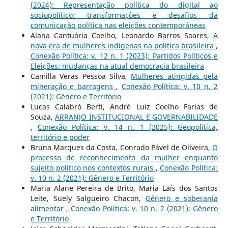
(2024): Representação política do digital ao
sociopolítico: transformações e desafios da
comunicação política nas eleições contemporâneas
Alana Cantuária Coelho, Leonardo Barros Soares,
A
nova era de mulheres indígenas na política brasileira
,
Conexão Política: v. 12 n. 1 (2023): Partidos Políticos e
Eleições: mudanças na atual democracia brasileira
Camilla Veras Pessoa Silva,
Mulheres atingidas pela
mineração e barragens
,
Conexão Política: v. 10 n. 2
(2021): Gênero e Território
Lucas Calabró Berti, André Luiz Coelho Farias de
Souza,
ARRANJO INSTITUCIONAL E GOVERNABILIDADE
,
Conexão Política: v. 14 n. 1 (2025): Geopolítica,
território e poder
Bruna Marques da Costa, Conrado Pável de Oliveira,
O
processo de reconhecimento da mulher enquanto
sujeito político nos contextos rurais
,
Conexão Política:
v. 10 n. 2 (2021): Gênero e Território
Maria Alane Pereira de Brito, Maria Laís dos Santos
Leite, Suely Salgueiro Chacon,
Gênero e soberania
alimentar
,
Conexão Política: v. 10 n. 2 (2021): Gênero
e Território