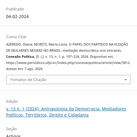
Publicado
04-02-2024
Como Citar
AZEREDO, Diana; MORITZ, Maria Lúcia. O PAPEL DOS PARTIDOS NA ELEIÇÃO
DE MULHERES NEGRAS NO BRASIL: mediação democrática com entraves.
Conexão Política
,
[S. l.]
, v. 13, n. 1, p. 197–224, 2024. Disponível em:
https://www.periodicos.ufpi.br/index.php/conexaopolitica/article/view/5812.
Acesso em: 7 ago. 2026.
Fomatos de Citação
Edição
v. 13 n. 1 (2024): Antropologia da Democracia: Mediadores
Políticos, Territórios, Direito e Cidadania
Seção
Artigos