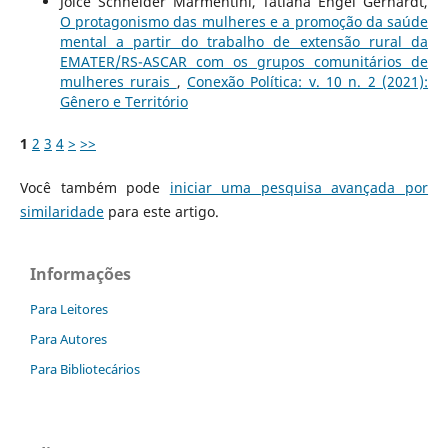
Joice Schneider Marmentini, Tatiana Engel Gerhardt,
O protagonismo das mulheres e a promoção da saúde
mental a partir do trabalho de extensão rural da
EMATER/RS-ASCAR com os grupos comunitários de
mulheres rurais
,
Conexão Política: v. 10 n. 2 (2021):
Gênero e Território
1
2
3
4
>
>>
Você também pode
iniciar uma pesquisa avançada por
similaridade
para este artigo.
Informações
Para Leitores
Para Autores
Para Bibliotecários