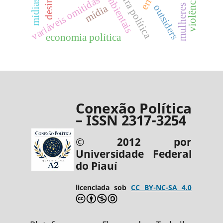
lutas ambientais
cultura política
variáveis omitidas
outsiders
mídia
economia política
Conexão Política
– ISSN 2317-3254
© 2012 por
Universidade Federal
do Piauí
licenciada sob
CC BY-NC-SA 4.0