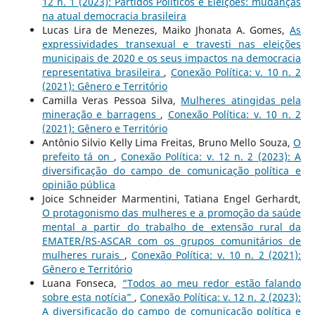
12 n. 1 (2023): Partidos Políticos e Eleições: mudanças
na atual democracia brasileira
Lucas Lira de Menezes, Maiko Jhonata A. Gomes,
As
expressividades transexual e travesti nas eleições
municipais de 2020 e os seus impactos na democracia
representativa brasileira
,
Conexão Política: v. 10 n. 2
(2021): Gênero e Território
Camilla Veras Pessoa Silva,
Mulheres atingidas pela
mineração e barragens
,
Conexão Política: v. 10 n. 2
(2021): Gênero e Território
Antônio Silvio Kelly Lima Freitas, Bruno Mello Souza,
O
prefeito tá on
,
Conexão Política: v. 12 n. 2 (2023): A
diversificação do campo de comunicação política e
opinião pública
Joice Schneider Marmentini, Tatiana Engel Gerhardt,
O protagonismo das mulheres e a promoção da saúde
mental a partir do trabalho de extensão rural da
EMATER/RS-ASCAR com os grupos comunitários de
mulheres rurais
,
Conexão Política: v. 10 n. 2 (2021):
Gênero e Território
Luana Fonseca,
“Todos ao meu redor estão falando
sobre esta notícia”
,
Conexão Política: v. 12 n. 2 (2023):
A diversificação do campo de comunicação política e