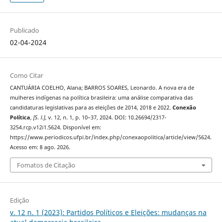
Publicado
02-04-2024
Como Citar
CANTUÁRIA COELHO, Alana; BARROS SOARES, Leonardo. A nova era de
mulheres indígenas na política brasileira: uma análise comparativa das
candidaturas legislativas para as eleições de 2014, 2018 e 2022.
Conexão
Política
,
[S. l.]
, v. 12, n. 1, p. 10–37, 2024. DOI: 10.26694/2317-
3254.rcp.v12i1.5624. Disponível em:
https://www.periodicos.ufpi.br/index.php/conexaopolitica/article/view/5624.
Acesso em: 8 ago. 2026.
Fomatos de Citação
Edição
v. 12 n. 1 (2023): Partidos Políticos e Eleições: mudanças na