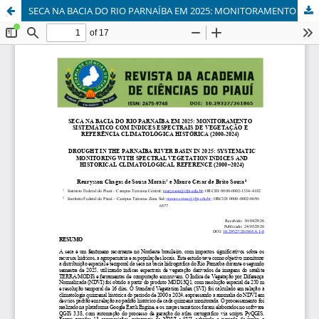
SECA NA BACIA DO RIO PARNAÍBA EM 2025: MONITORAMENTO SISTEMÁTICO COM ÍNDICES ESPECTRAIS DE VEGETAÇÃO E REFERÊNCIA CLIMATOLÓGICA HISTÓRICA (2000-2024)