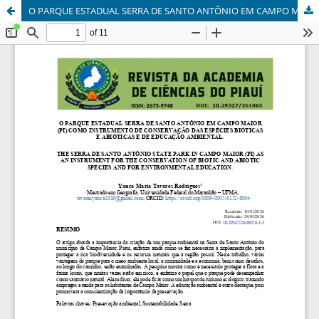
O PARQUE ESTADUAL SERRA DE SANTO ANTÔNIO EM CAMPO MAIOR (PI) COMO INSTRUMENTO DE CONSERVAÇÃO DAS ESPÉCIES BIÓTICAS E ABIÓTICAS E DE EDUCAÇÃO AMBIENTAL