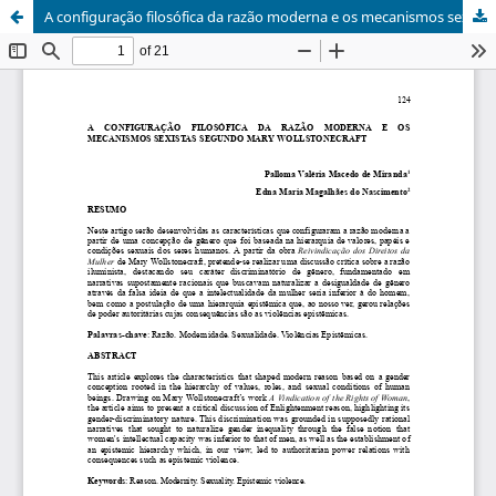
A configuração filosófica da razão moderna e os mecanismos sexistas segundo Mary Wollstonecraft